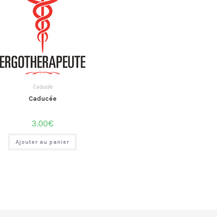
Caducée
Caducée
3.00
€
Ajouter au panier