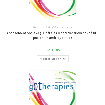
Abonnement à ErgOThérapies
,
Mixte
Abonnement revue ergOThéraîes Institution/Collectivité UE :
papier + numérique – 1 an
165.00
€
Ajouter au panier