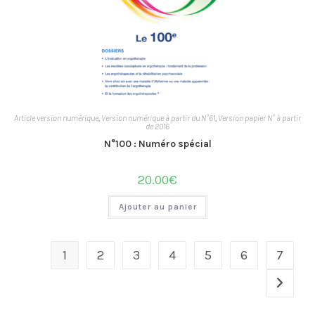
Article version numérique
,
Version numérique à partir du N°61
,
Version papier N° à partir
de 2016
N°100 : Numéro spécial
20.00
€
Ajouter au panier
1
2
3
4
5
6
7