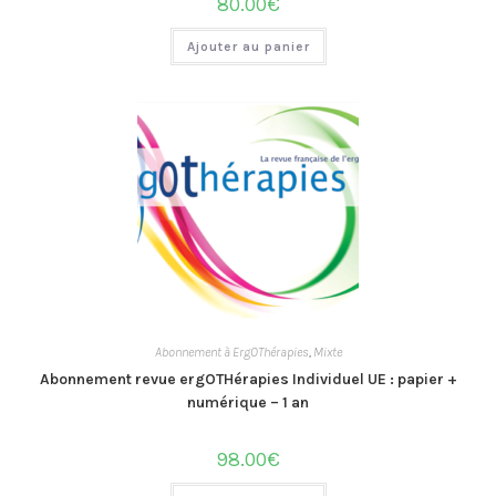
80.00
€
Ajouter au panier
Abonnement à ErgOThérapies
,
Mixte
Abonnement revue ergOTHérapies Individuel UE : papier +
numérique – 1 an
98.00
€