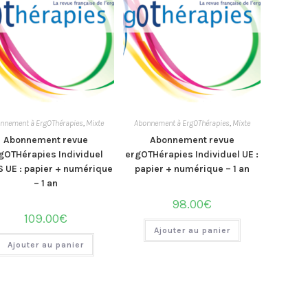
nnement à ErgOThérapies
,
Mixte
Abonnement à ErgOThérapies
,
Mixte
Abonnement revue
Abonnement revue
gOTHérapies Individuel
ergOTHérapies Individuel UE :
 UE : papier + numérique
papier + numérique – 1 an
– 1 an
98.00
€
109.00
€
Ajouter au panier
Ajouter au panier