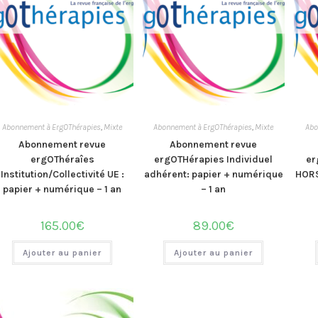
Abonnement à ErgOThérapies
,
Mixte
Abonnement à ErgOThérapies
,
Mixte
Abo
Abonnement revue
Abonnement revue
ergOThéraîes
ergOTHérapies Individuel
er
Institution/Collectivité UE :
adhérent: papier + numérique
HORS
papier + numérique – 1 an
– 1 an
165.00
€
89.00
€
Ajouter au panier
Ajouter au panier