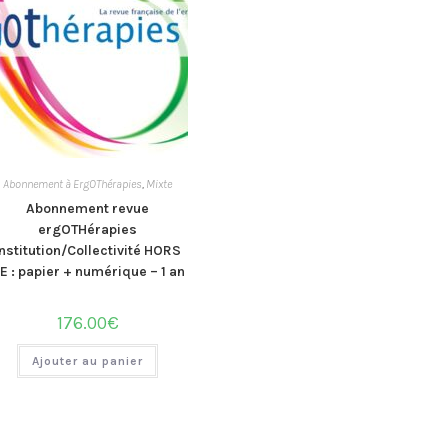
Abonnement à ErgOThérapies
,
Mixte
Abonnement revue
ergOTHérapies
Institution/Collectivité HORS
E : papier + numérique – 1 an
176.00
€
Ajouter au panier