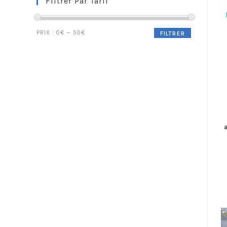
Filtrer Par Tarif
PRIX :
0€
—
50€
FILTRER