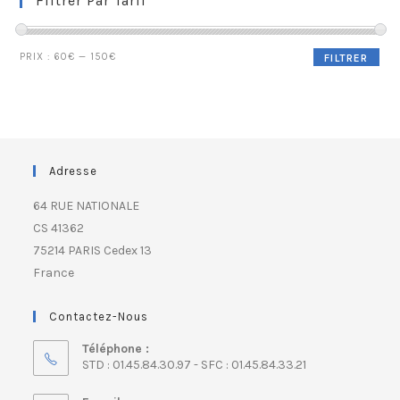
Filtrer Par Tarif
PRIX :
60€
—
150€
FILTRER
Adresse
64 RUE NATIONALE
CS 41362
75214 PARIS Cedex 13
France
Contactez-Nous
Téléphone :
STD : 01.45.84.30.97 - SFC : 01.45.84.33.21