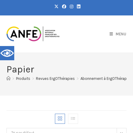
MENU
Papier
>
Produits
>
Revues ErgOThérapies
>
Abonnement à ErgOThérapies
Tri par défaut