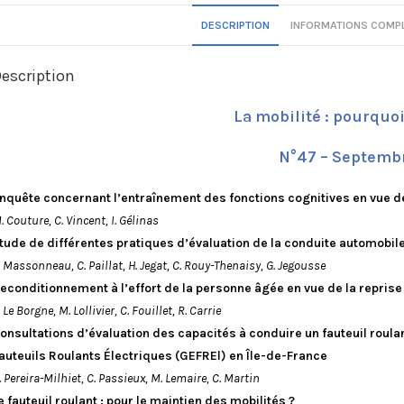
DESCRIPTION
INFORMATIONS COMP
escription
La mobilité : pourquo
N°47 – Septemb
nquête concernant l’entraînement des fonctions cognitives en vue d
. Couture, C. Vincent, I. Gélinas
tude de différentes pratiques d’évaluation de la conduite automobi
. Massonneau, C. Paillat, H. Jegat, C. Rouy-Thenaisy, G. Jegousse
econditionnement à l’effort de la personne âgée en vue de la reprise 
. Le Borgne, M. Lollivier, C. Fouillet, R. Carrie
onsultations d’évaluation des capacités à conduire un fauteuil roula
auteuils Roulants Électriques (GEFREl) en Île-de-France
. Pereira-Milhiet, C. Passieux, M. Lemaire, C. Martin
e fauteuil roulant : pour le maintien des mobilités ?