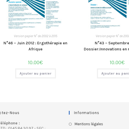
Version papier N° de 2002 à 2015
Version papier N° de 200
N°46 – Juin 2012 : Ergothérapie en
N°43 – Septembre 
Afrique
Dossier:Innovations en
10.00
€
10.00
€
Ajouter au panier
Ajouter au pan
ctez-Nous
Informations
Téléphone :
Mentions légales
TD : 01.45.84.30.97 - SFC :