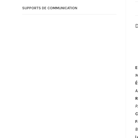
SUPPORTS DE COMMUNICATION
D
E
M
É
A
R
P
C
F
B
L