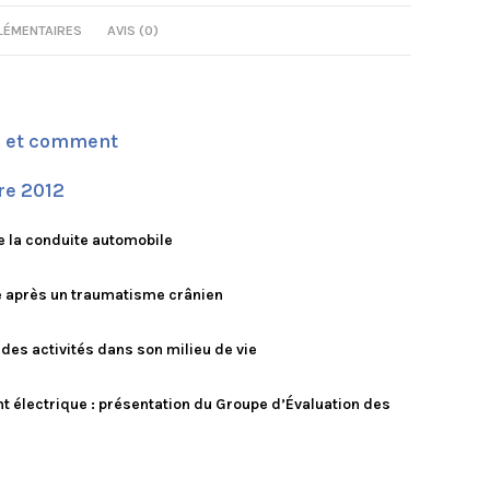
LÉMENTAIRES
AVIS (0)
i et comment
re 2012
e la conduite automobile
le après un traumatisme crânien
des activités dans son milieu de vie
nt électrique : présentation du Groupe d’Évaluation des