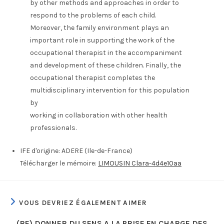
by other methods and approaches in order to
respond to the problems of each child.
Moreover, the family environment plays an
important role in supporting the work of the
occupational therapist in the accompaniment
and development of these children. Finally, the
occupational therapist completes the
multidisciplinary intervention for this population
by
working in collaboration with other health
professionals.
IFE d'origine:
ADERE (Ile-de-France)
Télécharger le mémoire:
LIMOUSIN Clara-4d4e10aa
VOUS DEVRIEZ ÉGALEMENT AIMER
(RE) DONNER DU SENS A LA PRISE EN CHARGE DES