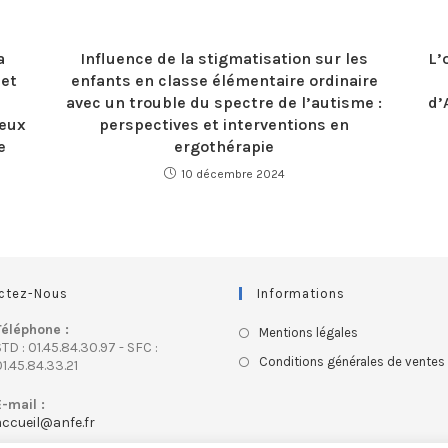
a
Influence de la stigmatisation sur les
L’
 et
enfants en classe élémentaire ordinaire
avec un trouble du spectre de l’autisme :
d’
jeux
perspectives et interventions en
e
ergothérapie
10 décembre 2024
ctez-Nous
Informations
Téléphone :
Mentions légales
TD : 01.45.84.30.97 - SFC :
Conditions générales de ventes
1.45.84.33.21
E-mail :
accueil@anfe.fr