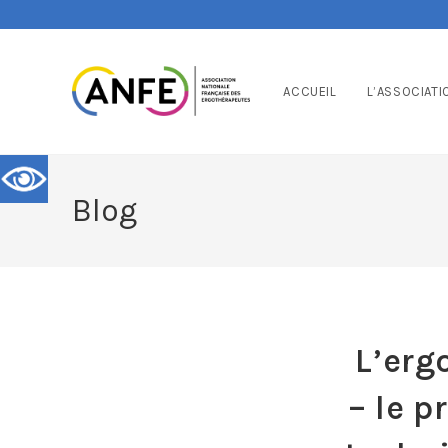
ACCUEIL
L’ASSOCIATI
Blog
L’erg
– le p