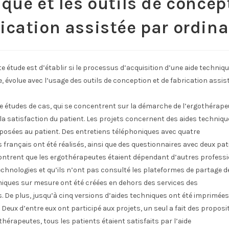
que et les outils de concep
ication assistée par ordin
te étude est d’établir si le processus d’acquisition d’une aide techniq
, évolue avec l’usage des outils de conception et de fabrication assis
tre études de cas, qui se concentrent sur la démarche de l’ergothérapeu
 la satisfaction du patient. Les projets concernent des aides techni
oposées au patient. Des entretiens téléphoniques avec quatre
français ont été réalisés, ainsi que des questionnaires avec deux pat
ontrent que les ergothérapeutes étaient dépendant d’autres profess
echnologies et qu’ils n’ont pas consulté les plateformes de partage 
niques sur mesure ont été créées en dehors des services des
 De plus, jusqu’à cinq versions d’aides techniques ont été imprimées
 Deux d’entre eux ont participé aux projets, un seul a fait des proposit
thérapeutes, tous les patients étaient satisfaits par l’aide