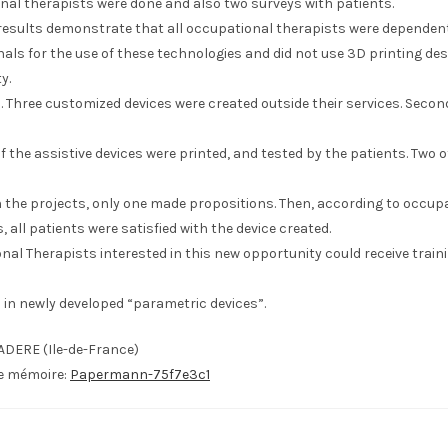
nal therapists were done and also two surveys with patients.
e results demonstrate that all occupational therapists were dependen
als for the use of these technologies and did not use 3D printing de
y.
 Three customized devices were created outside their services. Second
f the assistive devices were printed, and tested by the patients. Two 
n the projects, only one made propositions. Then, according to occup
, all patients were satisfied with the device created.
al Therapists interested in this new opportunity could receive traini
 in newly developed “parametric devices”.
ADERE (Ile-de-France)
le mémoire:
Papermann-75f7e3c1