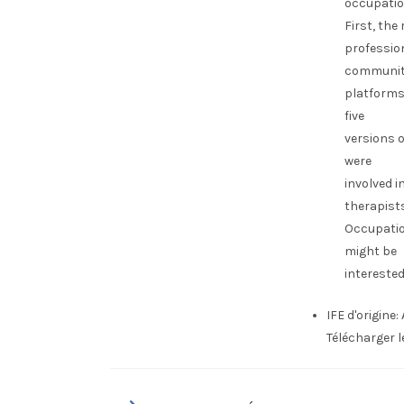
occupatio
First, th
profession
communit
platforms.
five
versions o
were
involved i
therapists
Occupation
might be
interested
IFE d'origine:
Télécharger 