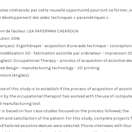
tes intéressés par cette nouvelle opportunité pourront se former, o
le développement des aides techniques « paramétriques ».
m de l'auteur:
LEA PAPERMAN CHEKROUN
ution:
2016
ançais):
Ergothérapie - acquisition d’une aide technique – conception
modélisation 3D - fabrication assistée par ordinateur – impression 3
glais):
Occupational Therapy – process of acquisition of assistive dev
ed design - manufacturing technology – 3D printing
moire (Anglais):
ive of this study is to establish if the process of acquisition of assist
n by the occupational therapist has evolved with the use of compute
d manufacturing tool.
 is based on four case studies focused on the process followed, the
t and satisfaction of the patient. For this study, complete projects 
/tailored assistive devices were selected. Phone interviews with fou