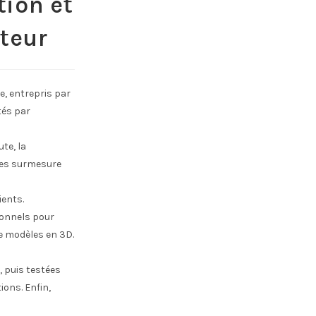
tion et
ateur
ue, entrepris par
tés par
te, la
ques surmesure
ients.
ionnels pour
de modèles en 3D.
, puis testées
ions. Enfin,