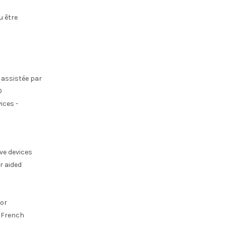
u être
 assistée par
D
ices -
ive devices
r aided
for
r French