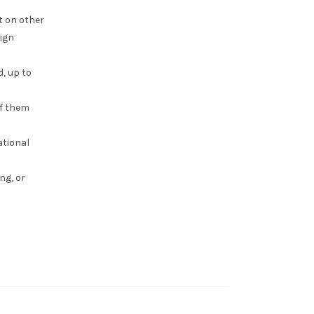
t on other
sign
, up to
of them
ational
ng, or