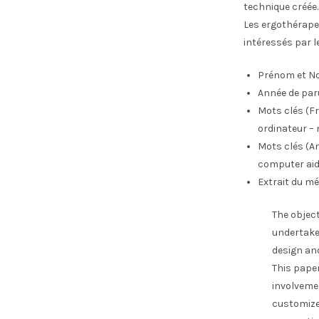
technique créée.
Les ergothérapeu
intéressés par 
Prénom et No
Année de par
Mots clés (Fr
ordinateur – 
Mots clés (An
computer aid
Extrait du mé
The object
undertake
design an
This paper
involvemen
customized