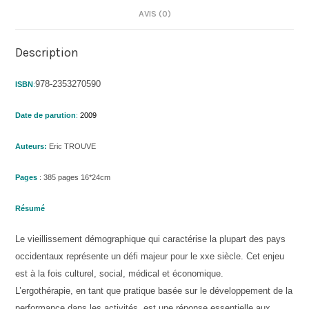
AVIS (0)
Description
978-2353270590
ISBN
:
Date de parution
:
2009
Auteurs:
Eric TROUVE
Pages
: 385 pages 16*24cm
Résumé
Le vieillissement démographique qui caractérise la plupart des pays
occidentaux représente un défi majeur pour le xxe siècle. Cet enjeu
est à la fois culturel, social, médical et économique.
L’ergothérapie, en tant que pratique basée sur le développement de la
performance dans les activités, est une réponse essentielle aux