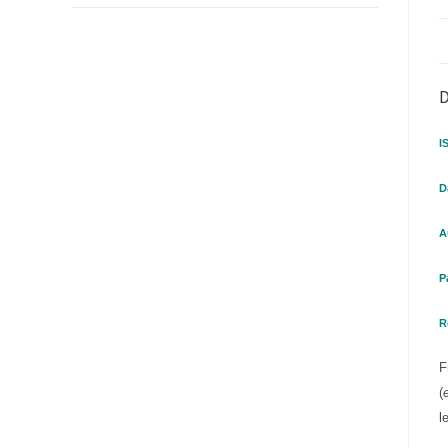
D
I
D
A
P
R
F
(
l