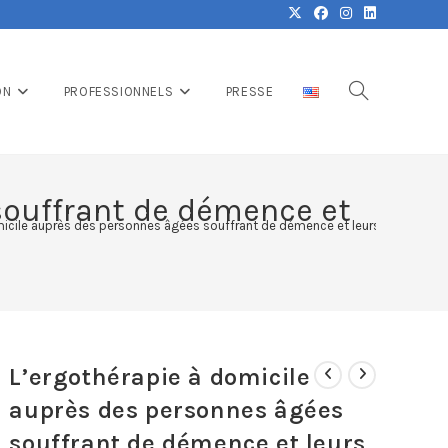
ON
PROFESSIONNELS
PRESSE
souffrant de démence et
micile auprès des personnes âgées souffrant de démence et leurs aidants
L’ergothérapie à domicile
auprès des personnes âgées
souffrant de démence et leurs