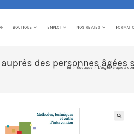
ON
BOUTIQUE
EMPLOI
NOS REVUES
FORMATI
e auprès des personnes âgées 
>
Boutique
>
L’ergothérapie à do