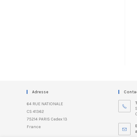
Adresse
Conta
64 RUE NATIONALE
S
CS 41362
0
75214 PARIS Cedex 13
France