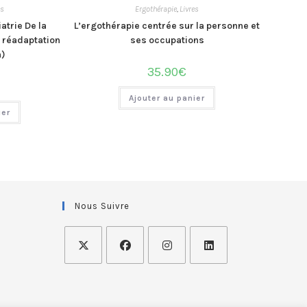
es
Ergothérapie
,
Livres
atrie De la
L’ergothérapie centrée sur la personne et
a réadaptation
ses occupations
n)
35.90
€
Ajouter au panier
ier
Nous Suivre