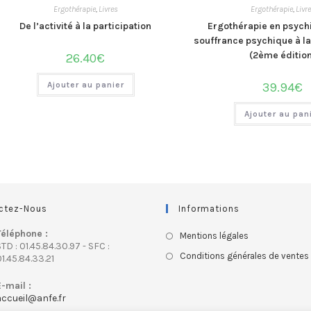
Ergothérapie
,
Livres
Ergothérapie
,
Livr
De l’activité à la participation
Ergothérapie en psychi
souffrance psychique à l
(2ème éditio
26.40
€
Ajouter au panier
39.94
€
Ajouter au pan
ctez-Nous
Informations
Téléphone :
Mentions légales
TD : 01.45.84.30.97 - SFC :
Conditions générales de ventes
1.45.84.33.21
E-mail :
accueil@anfe.fr