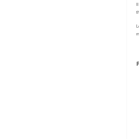
I
t
L
m