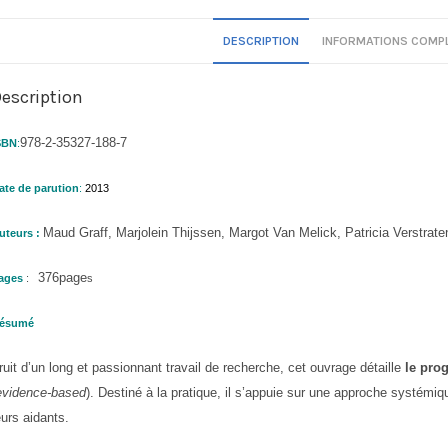
DESCRIPTION
INFORMATIONS COMP
escription
978-2-35327-188-7
SBN
:
ate de parution
:
2013
Maud Graff, Marjolein Thijssen, Margot Van Melick, Patricia Verstrate
uteurs :
376page
ages
:
s
ésumé
ruit d’un long et passionnant travail de recherche, cet ouvrage détaille
le pr
evidence-based
). Destiné à la pratique, il s’appuie sur une approche systém
eurs aidants.