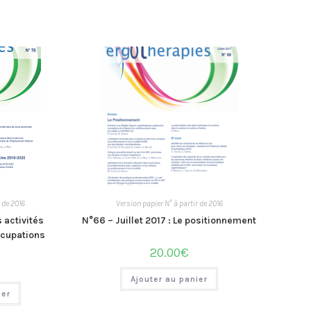
r de 2016
Version papier N° à partir de 2016
s activités
N°66 – Juillet 2017 : Le positionnement
ccupations
20.00
€
Ajouter au panier
ier