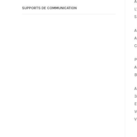
A
SUPPORTS DE COMMUNICATION
L
S
A
A
C
P
A
B
A
3
E
V
V