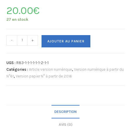
20.00
€
27 en stock
-
+
AJOUTER AU PANIER
UGS :
R83-1-1-1-1-1-1-2-1-1
Catégories :
Article version numérique
,
Version numérique à partir du
N°61
,
Version papier N° à partir de 2016
DESCRIPTION
AVIS (0)