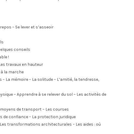
e repos – Se lever et s’asseoir
ls
uelques conseils
ble !
Les travaux en hauteur
 à la marche
 – La mémoire – La solitude – L’amitié, la tendresse,
que – Apprendre à se relever du sol – Les activités de
s moyens de transport – Les courses
 de confiance – La protection juridique
Les transformations architecturales – Les aides : où