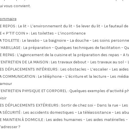
ui vous convient.
ommaire
E REPOS : Le lit – L’environnement du lit – Se lever du lit – Le fauteuil d
E « P’TIT COIN » : Les toilettes – L’incontinence
A TOILETTE : Le lavabo – La baignoire – La douche – Les soins personne
’HABILLAGE : La préparation – Quelques techniques de facilitation – Q
E REPAS : L’agencement de la cuisine et la préparation des repas – A ta
’ENTRETIEN DE LA MAISON : Les travaux debout – Les travaux au sol – 
ES DÉPLACEMENTS INTÉRIEURS : Les obstacles – L’escalier – Les aides
A COMMUNICATION : Le téléphone – L’écriture et la lecture – Les médias
’amour
’ENTRETIEN PHYSIQUE ET CORPOREL : Quelques exemples d’activité physi
oisir
ES DÉPLACEMENTS EXTÉRIEURS : Sortir de chez soi – Dans la rue – Le
A SÉCURITÉ : Les accidents domestiques – La téléassistance – Les abus
E MAINTIEN À DOMICILE : Les aides humaines – Les aides matérielles – 
’adresser ?