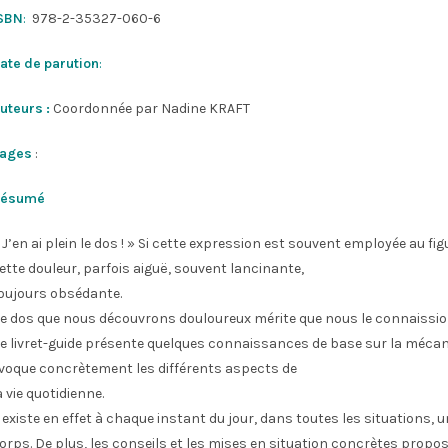
SBN
:
978-2-35327-060-6
ate de parution
:
uteurs :
Coordonnée par Nadine KRAFT
ages
:
ésumé
 J’en ai plein le dos ! » Si cette expression est souvent employée au fig
ette douleur, parfois aiguë, souvent lancinante,
oujours obsédante.
e dos que nous découvrons douloureux mérite que nous le connaissio
e livret-guide présente quelques connaissances de base sur la mécan
voque concrètement les différents aspects de
a vie quotidienne.
l existe en effet à chaque instant du jour, dans toutes les situations,
orps. De plus, les conseils et les mises en situation concrètes prop