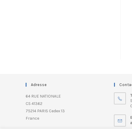
Adresse
Conta
64 RUE NATIONALE
S
CS 41362
0
75214 PARIS Cedex 13
France