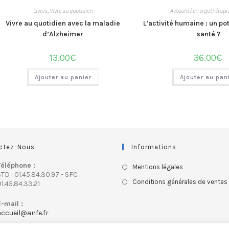
Livres
,
Vivre au quotidien
Actualité en ergothérapi
Vivre au quotidien avec la maladie
L’activité humaine : un pot
d’Alzheimer
santé ?
13.00
€
36.00
€
Ajouter au panier
Ajouter au pan
ctez-Nous
Informations
Téléphone :
Mentions légales
TD : 01.45.84.30.97 - SFC :
Conditions générales de ventes
1.45.84.33.21
E-mail :
accueil@anfe.fr