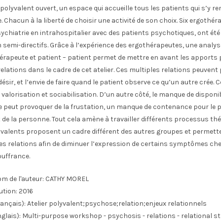
 polyvalent ouvert, un espace qui accueille tous les patients qui s’y re
. Chacun à la liberté de choisir une activité de son choix. Six ergothé
sychiatrie en intrahospitalier avec des patients psychotiques, ont été
en semi-directifs. Grâce à l’expérience des ergothérapeutes, une analys
érapeute et patient – patient permet de mettre en avant les apports p
relations dans le cadre de cet atelier. Ces multiples relations peuven
sir, et l’envie de faire quand le patient observe ce qu’un autre crée. 
valorisation et sociabilisation. D’un autre côté, le manque de disponib
 peut provoquer de la frustation, un manque de contenance pour le pa
e la personne. Tout cela amène à travailler différents processus th
lyvalents proposent un cadre différent des autres groupes et permett
es relations afin de diminuer l’expression de certains symptômes ch
uffrance.
m de l'auteur:
CATHY MOREL
ution:
2016
ançais):
Atelier polyvalent;psychose;relation;enjeux relationnels
glais):
Multi-purpose workshop - psychosis - relations - relational s