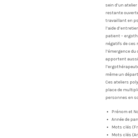
sein d’un atelier
restante ouverte
travaillant en p
l’aide d’entreti
patient – ergoth
négatifs de ces 
l’émergence du dé
apportent aussi 
l’ergothérapeute
même un départ d
Ces ateliers po
place de multipl
personnes en so
Prénom et No
Année de par
Mots clés (Fr
Mots clés (An