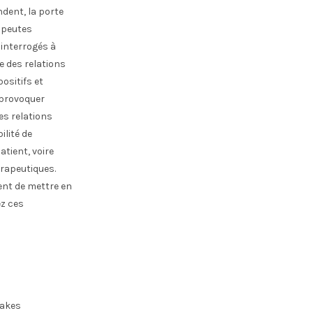
ndent, la porte
rapeutes
 interrogés à
e des relations
ositifs et
t provoquer
Ces relations
ilité de
tient, voire
érapeutiques.
ent de mettre en
ez ces
takes