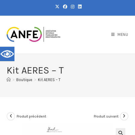
MENU
Kit AERES – T
>
Boutique
>
Kit AERES – T
Produit précédent
Produit suivant